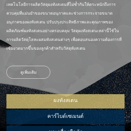
เทคโนโลยีการผลิตวัสดุผงทังสเตนที่ไม่ซ้ำกันให้ตระหนักถึงการ
ควบคุมที่แม่นยำของขนาดอนุภาคและช่วงการกระจายขนาด
อนุภาคของผงทังสเตน ปรับปรุงประสิทธิภาพและคุณภาพของ
ผลิตภัณฑ์ผงทังสเตนอย่างครอบคลุม วัสดุผงทังสเตนเหล่านี้ใช้ใน
การผลิตวัสดุโลหะผสมทังสเตนต่างๆ เพื่อตอบสนองความต้องการที่
เข้มงวดมากขึ้นของลูกค้าสําหรับวัสดุทังสเตน
ดูเพิ่มเติม
ผงทังสเตน
คาร์ไบด์เซเมนต์