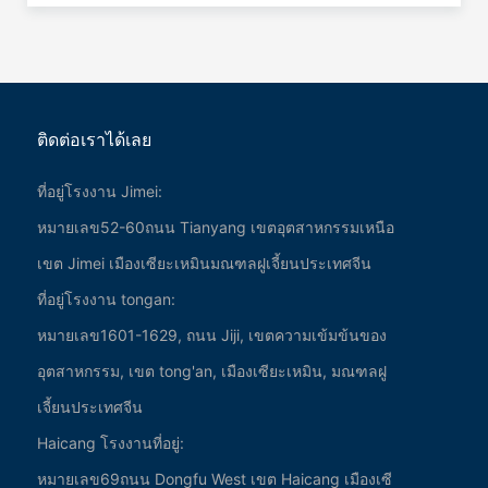
ประเทศแรกของ Xiamen Jinlu Cutting Tools จัดขึ้นใน
จังหวัดระยอง ประเทศไทย ซึ่งเป็นขั้นตอนที่สําค
ติดต่อเราได้เลย
เกี่ยวกับเรา
ที่อยู่โรงงาน Jimei:
หมายเลข52-60ถนน Tianyang เขตอุตสาหกรรมเหนือ
ข้อมูลบริษัท
เส้นทางการพัฒนา
เขต Jimei เมืองเซียะเหมินมณฑลฝูเจี้ยนประเทศจีน
เกียรติคุณองค์กร
ที่อยู่โรงงาน tongan:
วัฒนธรรมองค์กร
หมายเลข1601-1629, ถนน Jiji, เขตความเข้มข้นของ
ความรับผิดชอบต่อสังคม
อุตสาหกรรม, เขต tong'an, เมืองเซียะเหมิน, มณฑลฝู
เจี้ยนประเทศจีน
ผลิตภัณฑ์
Haicang โรงงานที่อยู่:
หมายเลข69ถนน Dongfu West เขต Haicang เมืองเซี
ผงทังสเตน