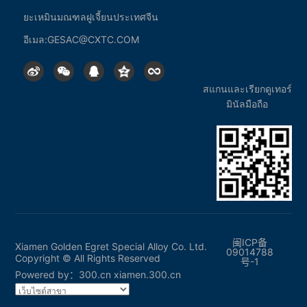
คาร์ไบด์เซเมนต์
ยะเหมินมณฑลฝูเจี้ยนประเทศจีน
ชุดเครื่องมือตัด
อีเมล:
GESAC@CXTC.COM
เทคโนโลยี
สแกนและเรียกดูเทอร์
มินัลมือถือ
โซลูชั่นอุตสาหกรรม
ข่าว
ข่าวบริษัท
บริการและสนับสนุน
闽ICP备
Xiamen Golden Egret Special Alloy Co. Ltd.
09014788
Copyright © All Rights Reserved
号-1
ศูนย์ดาวนโหลด
Powered by：
300.cn
xiamen.300.cn
ติดต่อเรา
ข้อความออนไลน์