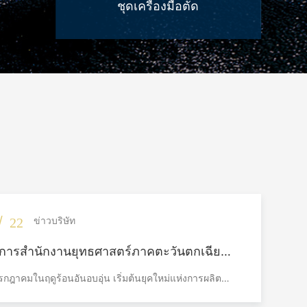
ชุดเครื่องมือตัด
/
ข่าวบริษัท
22
การสำนักงานยุทธศาสตร์ภาคตะวันตกเฉียง
เซี่ยเมียนจินลู่ เครื่องมือตัดเฉือน เริ่ม
รกฎาคมในฤดูร้อนอันอบอุ่น เริ่มต้นยุคใหม่แห่งการผลิต
้างอย่างเป็นทางการที่วินจียง ด้วยเงินลงทุน
ะ เมื่อวันที่ 9 กรกฎาคม พิธีเริ่มก่อสร้างโครงการศูนย์สาย
1,050 ล้านหยวน
ฑ์และโซลูชันเครื่องมือตัดเฉือนของเซี่ยเมียนจินลู่ ที่