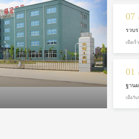
ออกแบบ
ยิ่งใหญ
07
รวบรว
สู่ตล
เมื่อเร
ฝ่ายธ
โรงงาน
ซุนตงผิ
ธุรกิจผ
ชิวเว่ย
01
พนักงา
พยานกา
ฐานผ
กล่าวด
เปิดอ
ตลาด ฝ
เมื่อวั
ตัวโ
มือตัด
ของ Xi
ประเทศ