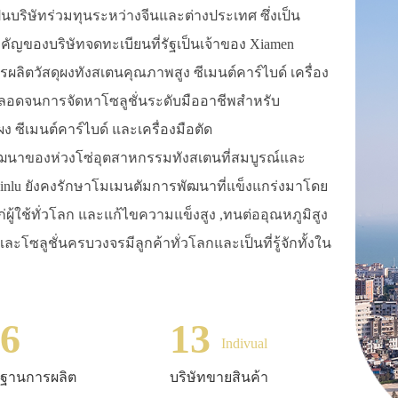
9 เป็นบริษัทร่วมทุนระหว่างจีนและต่างประเทศ ซึ่งเป็น
ัญของบริษัทจดทะเบียนที่รัฐเป็นเจ้าของ Xiamen
การผลิตวัสดุผงทังสเตนคุณภาพสูง ซีเมนต์คาร์ไบด์ เครื่อง
 ตลอดจนการจัดหาโซลูชั่นระดับมืออาชีพสำหรับ
ง ซีเมนต์คาร์ไบด์ และเครื่องมือตัด
ฒนาของห่วงโซ่อุตสาหกรรมทังสเตนที่สมบูรณ์และ
Jinlu ยังคงรักษาโมเมนตัมการพัฒนาที่แข็งแกร่งมาโดย
ู้ใช้ทั่วโลก และแก้ไขความแข็งสูง ,ทนต่ออุณหภูมิสูง
ซลูชั่นครบวงจรมีลูกค้าทั่วโลกและเป็นที่รู้จักทั้งใน
6
13
Indivual
ฐานการผลิต
บริษัทขายสินค้า