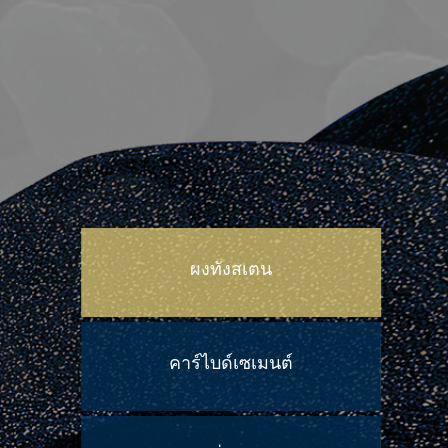
ผงทังสเตน
คาร์ไบด์เซเมนต์