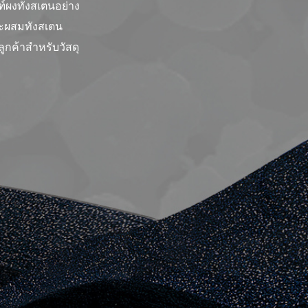
์ผงทังสเตนอย่าง
หะผสมทังสเตน
กค้าสําหรับวัสดุ