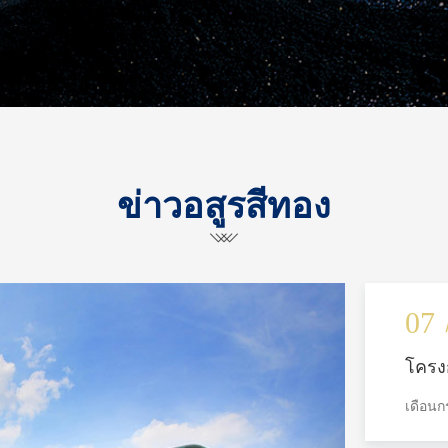
ข่าวอสูรสีทอง
07
โครง
ใต้ของ
เดือนก
ก่อสร
อัจฉริย
รวม 
ผลิตภัณ